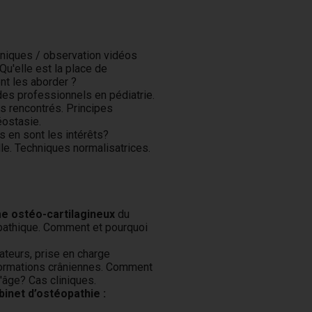
liniques / observation vidéos
u'elle est la place de
nt les aborder ?
des professionnels en pédiatrie.
us rencontrés. Principes
ostasie.
 en sont les intérêts?
lle. Techniques normalisatrices.
e ostéo-cartilagineux
du
opathique. Comment et pourquoi
ateurs, prise en charge
rmations crâniennes. Comment
'âge? Cas cliniques.
inet d’ostéopathie :