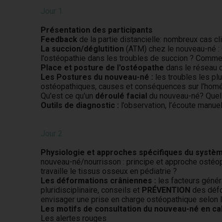
Jour 1
Présentation des participants
Feedback
de la partie distancielle: nombreux cas c
La succion/déglutition
(ATM) chez le nouveau-né : Q
l'ostéopathie dans les troubles de succion ? Comme
Place et posture de l'ostéopathe
dans le réseau 
Les Postures du nouveau-né :
les troubles les pl
ostéopathiques, causes et conséquences sur l’homé
Qu'est ce qu'un
déroulé facial
du nouveau-né? Quels
Outils de diagnostic :
l’observation, l’écoute manue
Jour 2
Physiologie et approches spécifiques du systèm
nouveau-né/nourrisson : principe et approche osté
travaille le tissus osseux en pédiatrie ?
Les déformations crâniennes :
les facteurs génér
pluridisciplinaire, conseils et
PRÉVENTION
des défo
envisager une prise en charge ostéopathique selon l
Les motifs de consultation du nouveau-né en cab
Les alertes rouges