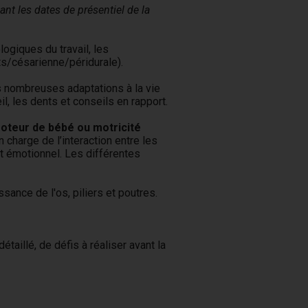
nt les dates de présentiel de la
ogiques du travail, les
ts/césarienne/péridurale).
 nombreuses adaptations à la vie
eil, les dents et conseils en rapport.
teur de bébé ou motricité
 charge de l’interaction entre les
et émotionnel. Les différentes
ssance de l'os, piliers et poutres.
taillé, de défis à réaliser avant la