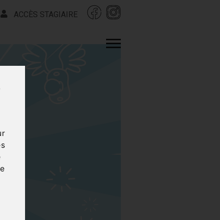
ACCÈS STAGIAIRE
s
ur
es
e
ce