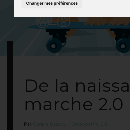
Changer mes préférences
De la naissa
marche 2.0
Par
Coralie Bascou - Ostéopathe D.O.