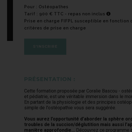
Pour : Ostéopathes
Tarif : 900 € TTC - repas non inclus
Prise en charge FIFPL susceptible en fonction 
critères de prise en charge
S'INSCRIRE
PRÉSENTATION :
Cette formation proposée par Coralie Bascou - ostéo
et pédiatrie, est une véritable immersion dans le mon
En partant de la physiologie et des principes ostéo
simple de l'ostéopathie vous sera suggérée.
Vous aurez l’opportunité d’aborder la sphère o
troubles de la succion/déglutition mais aussi l’a
manière approfondie...
Découvrez ce programme qu