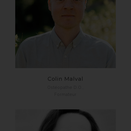
Colin Malval
Ostéopathe D.O.,
Formateur