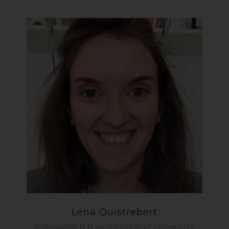
Léna Quistrebert
Ostéopathe D.O en pédiatrie et périnatalité