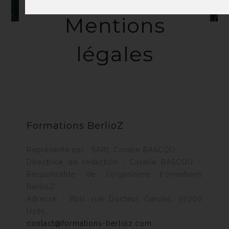
Mentions
légales
Formations BerlioZ
Représenté par : SARL Coralie BASCOU
Directrice de rédaction : Coralie BASCOU –
Responsable de l’organisme Formations
BerlioZ’
Adresse : 8bis rue Docteur Gardès, 30700
Uzès
contact@formations-berlioz.com