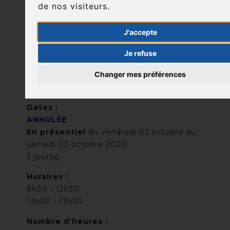
de nos visiteurs.
OCT
J'accepte
Je refuse
2020
Changer mes préférences
Dates :
ANNULÉE
En présentiel
du vendredi 02 octobre au
samedi 03 octobre 2020
2 jour(s)
Horaires :
8h30 - 12h30
13h30 - 17h30
Nombre d'heures :