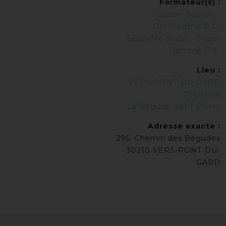
Formateur(s) :
Coralie Bascou -
Ostéopathe D.O.
Sarah Mc Mullin - Sage-
femme D.E.
Lieu :
VERS-PONT-DU-GARD
Occitanie
La Bégude Saint Pierre
Adresse exacte :
295, Chemin des Bégudes
30210 VERS-PONT-DU-
GARD