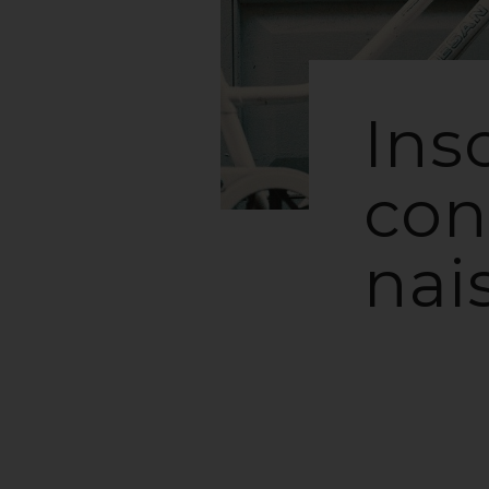
Insc
con
nai