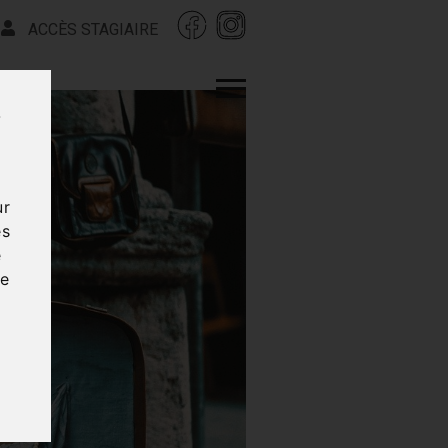
ACCÈS STAGIAIRE
s
ur
es
e
ce