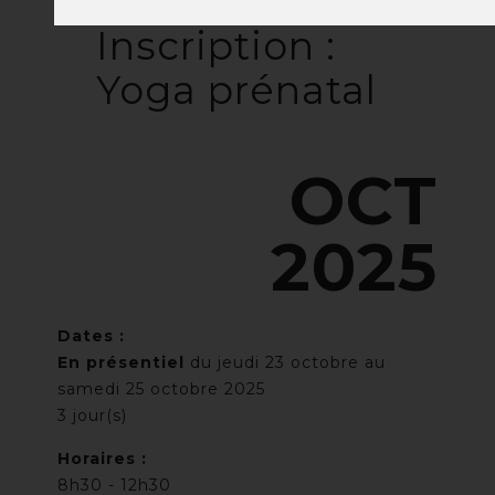
Inscription :
Yoga prénatal
OCT
2025
Dates :
En présentiel
du jeudi 23 octobre au
samedi 25 octobre 2025
3 jour(s)
Horaires :
8h30 - 12h30