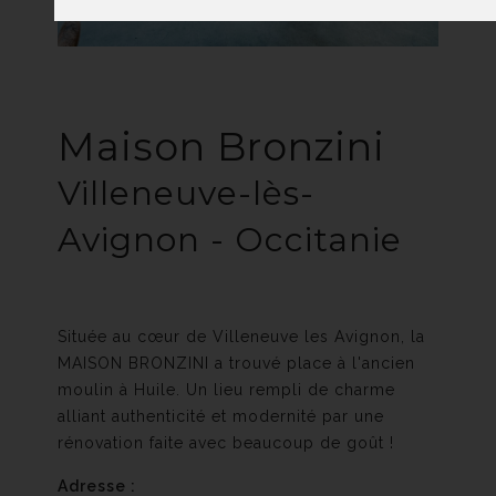
Maison Bronzini
Villeneuve-lès-
Avignon - Occitanie
Située au cœur de Villeneuve les Avignon, la
MAISON BRONZINI a trouvé place à l'ancien
moulin à Huile. Un lieu rempli de charme
alliant authenticité et modernité par une
rénovation faite avec beaucoup de goût !
Adresse :