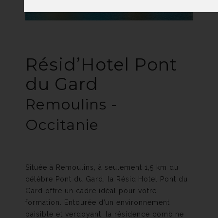
Résid’Hotel Pont
du Gard
Remoulins -
Occitanie
Située à Remoulins, à seulement 1,5 km du
célèbre Pont du Gard, la Résid’Hotel Pont du
Gard offre un cadre idéal pour votre
formation. Entourée d’un environnement
paisible et verdoyant, la résidence combine