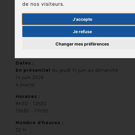
de nos visiteurs.
JUIN
J'accepte
Je refuse
2026
Changer mes préférences
Dates :
En présentiel
du jeudi 11 juin au dimanche
14 juin 2026
4 jour(s)
Horaires :
8h30 - 12h30
13h30 - 17h30
Nombre d'heures :
32 H